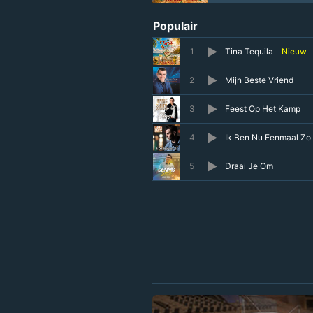
Populair
1
Tina Tequila
Nieuw
2
Mijn Beste Vriend
3
Feest Op Het Kamp
4
Ik Ben Nu Eenmaal Zo 
5
Draai Je Om