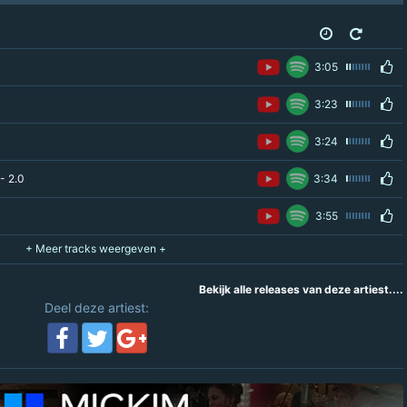
3:05
3:23
3:24
- 2.0
3:34
3:55
Bekijk alle releases van deze artiest....
Deel deze artiest: