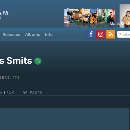
Maak Me N
Releases
Albums
Info
s Smits
GERS: 173
OK LEUK
RELEASES