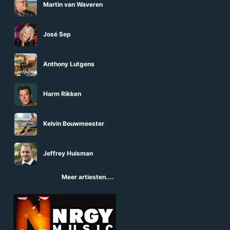
Martin van Waveren
José Sep
Anthony Lutgens
Harm Rikken
Kelvin Bouwmeester
Jeffrey Huisman
Meer artiesten....