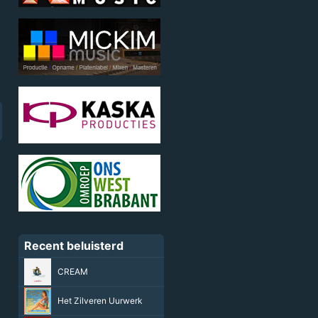
Recent beluisterd
Kerstmarkt in de Krim
Sjonnie Slijptol
,
Sjors
Boes
Mooier elke dag