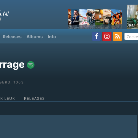
Jaar 
Releases
Albums
Info
rrage
GERS: 1003
OK LEUK
RELEASES