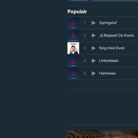
Populair
1
Springstof
2
Jij Bepaalt De Koers
3
Nog Heel Even
4
Linkerbaan
5
Heimwee