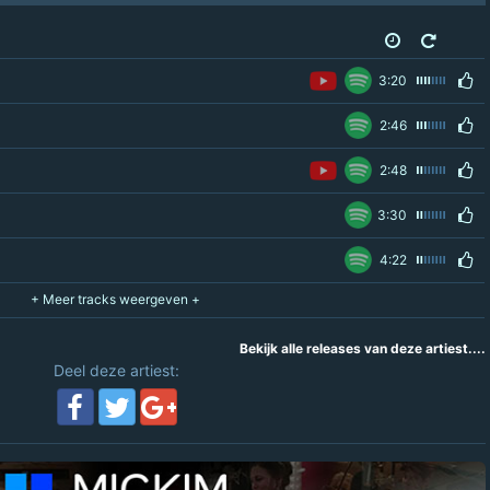
3:20
2:46
2:48
3:30
4:22
Bekijk alle releases van deze artiest....
Deel deze artiest: