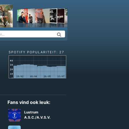
Na Jaar
SPOTIFY POPULARITEIT: 27
Fans vind ook leuk:
Lustrum
A.S.C./A.V.S.V.