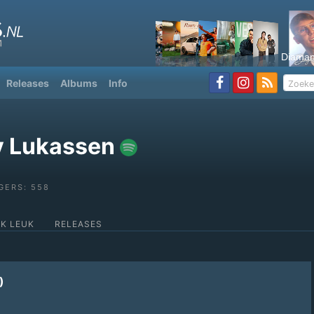
Diaman
Releases
Albums
Info
 Lukassen
GERS: 558
OK LEUK
RELEASES
)