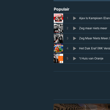
Populair
1
Ajax Is Kampioen (Dan
2
Zeg maar niets meer
3
Zeg Maar Niets Meer 
4
Het Dak Eraf (WK Vers
5
't Huis van Oranje