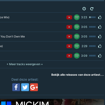
ce Mix)
3:23
3:05
/ You Don't Own Me
3:05
ie)
2:29
3:09
Bekijk alle releases van deze artiest....
Deel deze artiest: