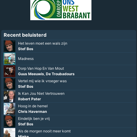
Recent beluisterd
Het leven moet een wals zijn
Stef Bos
Madness
Dorp Van Hop En Van Mout
Guus Meeuwis
,
De Troubadours
Vertel mij wie ik vroeger was
Stef Bos
Ik Kan Jou Niet Vertrouwen
Robert Pater
Hoog in de hemel
Chris Haverman
Eindelijk ben je vrij
Stef Bos
Als de morgen nooit meer komt
Mieke