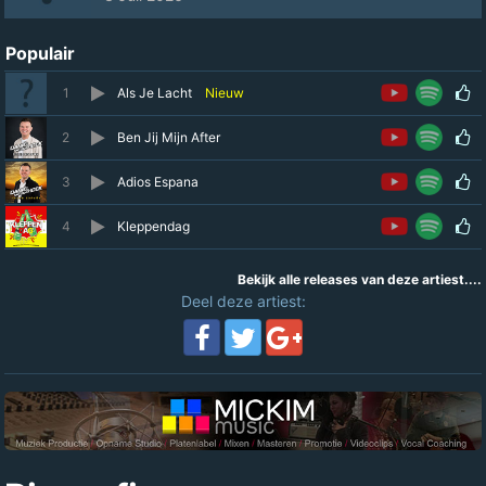
Populair
1
Als Je Lacht
Nieuw
2
Ben Jij Mijn After
3
Adios Espana
4
Kleppendag
Bekijk alle releases van deze artiest....
Deel deze artiest: