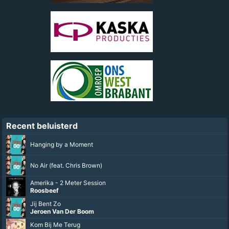
Recent beluisterd
Hanging by a Moment
No Air (feat. Chris Brown)
Amerika - 2 Meter Session
Roosbeef
Jij Bent Zo
Jeroen Van Der Boom
Kom Bij Me Terug