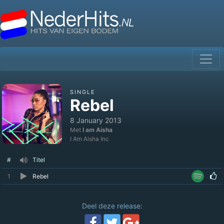
SINGLE
Rebel
8 January 2013
Met
I am Aisha
I Am Aisha Inc
#
Titel
1
Rebel
Deel deze release: