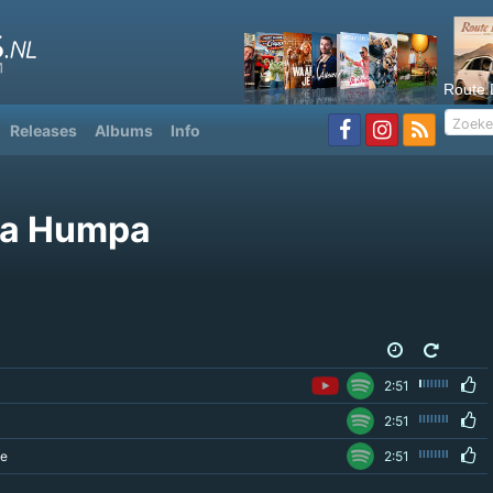
Route 
Releases
Albums
Info
a Humpa
2:51
2:51
ie
2:51