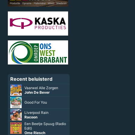
Recent beluisterd
Vaarwel Alle Zorgen
John De Bever
Good For You
Liverpool Rain
Racoon
Een Beetje Spuug (Radio
Edit)
Ome Riesch