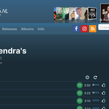
Ik Ko
Releases
Albums
Info
endra's
0
's
3:50
3:23
3:10
3:14