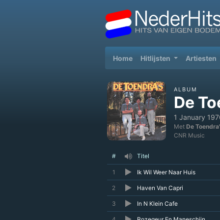
(current)
Home
Hitlijsten
Artiesten
ALBUM
De To
1 January 197
Met
De Toendra
CNR Music
#
Titel
1
Ik Wil Weer Naar Huis
2
Haven Van Capri
3
In N Klein Cafe
4
Rozegeur En Maneschijn