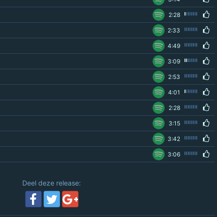
2:28
2:33
4:49
3:09
2:53
4:01
2:28
3:15
3:42
3:06
Deel deze release: