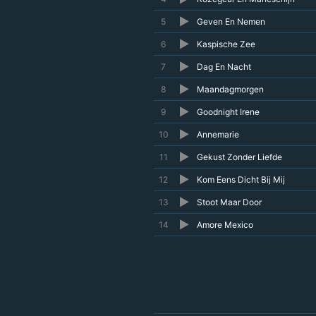
5
Geven En Nemen
6
Kaspische Zee
7
Dag En Nacht
8
Maandagmorgen
9
Goodnight Irene
10
Annemarie
11
Gekust Zonder Liefde
12
Kom Eens Dicht Bij Mij
13
Stoot Maar Door
14
Amore Mexico