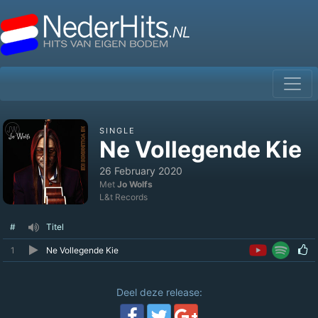
SINGLE
Ne Vollegende Kie
26 February 2020
Met
Jo Wolfs
L&t Records
#
Titel
1
Ne Vollegende Kie
Deel deze release: