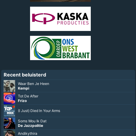
Recent beluisterd
Waar Ben Je Heen
Kempi
Tot De After
Frizo
(I Just) Died In Your Arms
Soms Wou Ik Dat
De Jazzpolitie
Andikythira