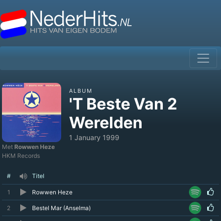
ALBUM
'T Beste Van 2
Werelden
1 January 1999
Met
Rowwen Heze
HKM Records
#
Titel
1
Rowwen Heze
2
Bestel Mar (Anselma)