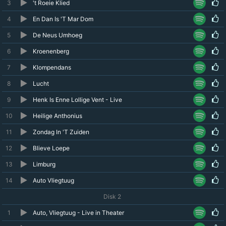
3
't Roeie Klied
4
En Dan Is 'T Mar Dom
5
De Neus Umhoeg
6
Kroenenberg
7
Klompendans
8
Lucht
9
Henk Is Enne Lollige Vent - Live
10
Heilige Anthonius
11
Zondag In 'T Zuiden
12
Blieve Loepe
13
Limburg
14
Auto Vliegtuug
Disk 2
1
Auto, Vliegtuug - Live in Theater