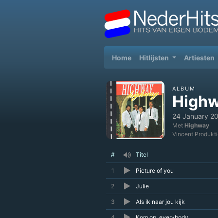
(current)
Home
Hitlijsten
Artiesten
ALBUM
High
24 January 2
Met
Highway
Vincent Produkti
#
Titel
1
Picture of you
2
Julie
3
Als ik naar jou kijk
4
Kom op, everybody