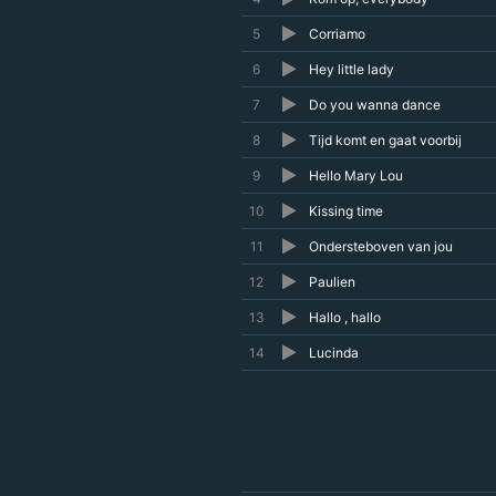
5
Corriamo
6
Hey little lady
7
Do you wanna dance
8
Tijd komt en gaat voorbij
9
Hello Mary Lou
10
Kissing time
11
Ondersteboven van jou
12
Paulien
13
Hallo , hallo
14
Lucinda