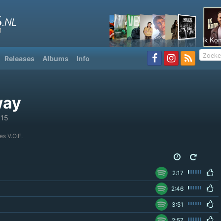
Ik Ko
Releases
Albums
Info
way
015
es V.O.F.
2:17
2:46
3:51
2:57