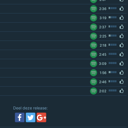
2:36
3:19
2:37
2:25
2:18
2:45
3:09
1:56
2:46
2:02
Deel deze release: