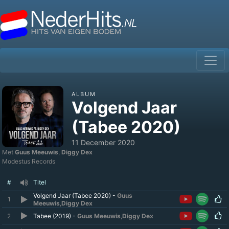
ALBUM
Volgend Jaar
(Tabee 2020)
11 December 2020
Met
Guus Meeuwis
,
Diggy Dex
Modestus Records
#
Titel
Volgend Jaar (Tabee 2020) -
Guus
1
Meeuwis
,
Diggy Dex
2
Tabee (2019) -
Guus Meeuwis
,
Diggy Dex