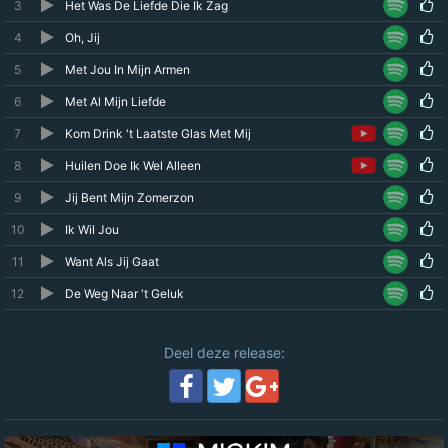
3
Het Was De Liefde Die Ik Zag
4
Oh, Jij
5
Met Jou In Mijn Armen
6
Met Al Mijn Liefde
7
Kom Drink 't Laatste Glas Met Mij
8
Huilen Doe Ik Wel Alleen
9
Jij Bent Mijn Zomerzon
10
Ik Wil Jou
11
Want Als Jij Gaat
12
De Weg Naar 't Geluk
Deel deze release: