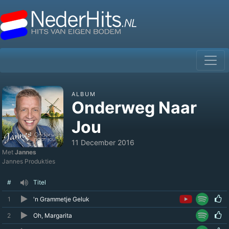
ALBUM
Onderweg Naar
Jou
11 December 2016
Met
Jannes
Jannes Produkties
#
Titel
1
'n Grammetje Geluk
2
Oh, Margarita