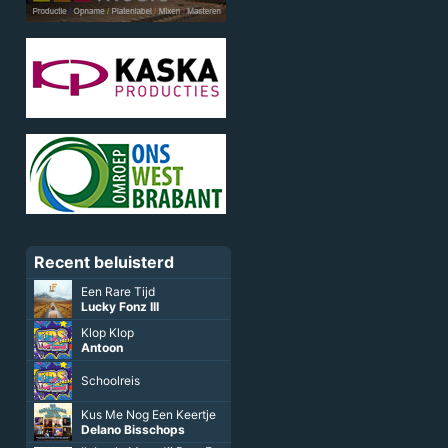
Recent beluisterd
Een Rare Tijd
Lucky Fonz III
Klop Klop
Antoon
Schoolreis
Kus Me Nog Een Keertje
Delano Bisschops