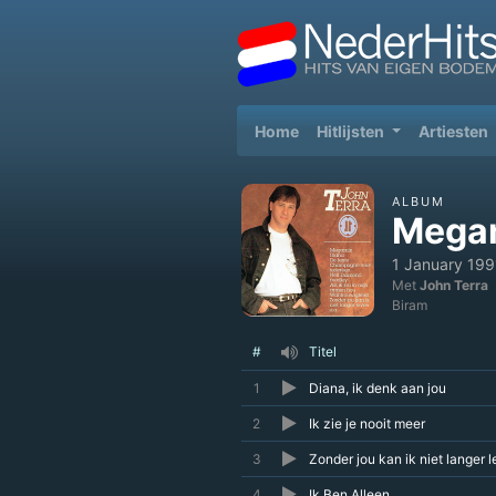
(current)
Home
Hitlijsten
Artiesten
ALBUM
Mega
1 January 199
Met
John Terra
Biram
#
Titel
1
Diana, ik denk aan jou
2
Ik zie je nooit meer
3
Zonder jou kan ik niet langer 
4
Ik Ben Alleen