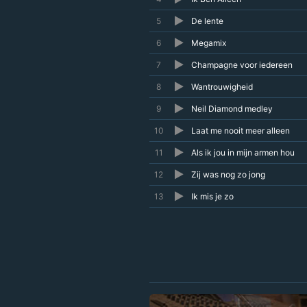
5
De lente
6
Megamix
7
Champagne voor iedereen
8
Wantrouwigheid
9
Neil Diamond medley
10
Laat me nooit meer alleen
11
Als ik jou in mijn armen hou
12
Zij was nog zo jong
13
Ik mis je zo