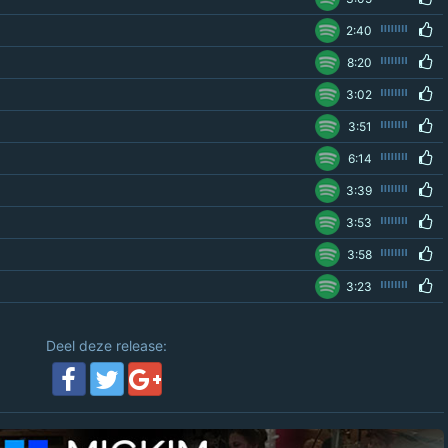
2:40
8:20
3:02
3:51
6:14
3:39
3:53
3:58
3:23
Deel deze release: