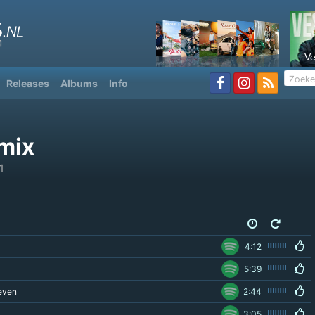
V
Releases
Albums
Info
mix
1
4:12
5:39
leven
2:44
3:05