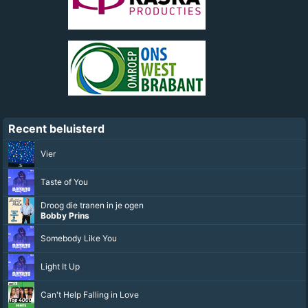
Recent beluisterd
Vier
Taste of You
Droog die tranen in je ogen
Bobby Prins
Somebody Like You
Light It Up
Can't Help Falling in Love