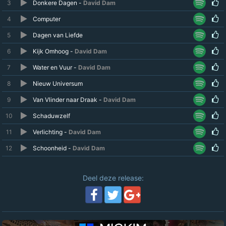
3
Donkere Dagen -
David Dam
4
Computer
5
Dagen van Liefde
6
Kijk Omhoog -
David Dam
7
Water en Vuur -
David Dam
8
Nieuw Universum
9
Van Vlinder naar Draak -
David Dam
10
Schaduwzelf
11
Verlichting -
David Dam
12
Schoonheid -
David Dam
Deel deze release: