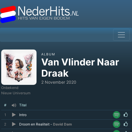
ALBUM
Van Vlinder Naar
Draak
2 November 2020
Onbekend
Nieuw Universum
#
Titel
1
Intro
2
Droom en Realiteit -
David Dam