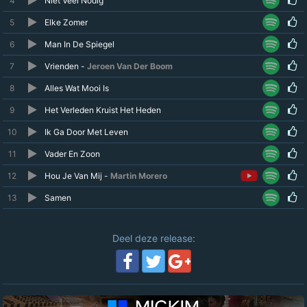
4
Niet Veel Nodig
5
Elke Zomer
6
Man In De Spiegel
7
Vrienden -
Jeroen Van Der Boom
8
Alles Wat Mooi Is
9
Het Verleden Kruist Het Heden
10
Ik Ga Door Met Leven
11
Vader En Zoon
12
Hou Je Van Mij -
Martin Morero
13
Samen
Deel deze release: