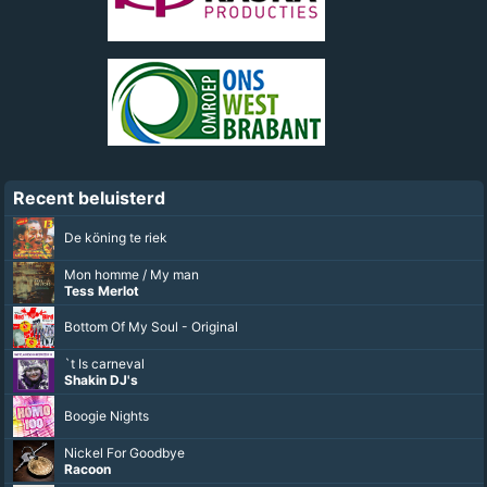
Recent beluisterd
De köning te riek
Mon homme / My man
Tess Merlot
Bottom Of My Soul - Original
`t Is carneval
Shakin DJ's
Boogie Nights
Nickel For Goodbye
Racoon