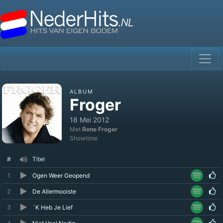
ALBUM
Froger
18 Mei 2012
Met
Rene Froger
Showtime
#
Titel
1
Ogen Weer Geopend
2
De Allermooiste
3
`K Heb Je Lief