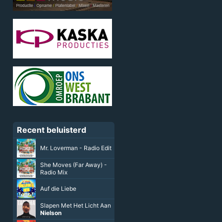
Recent beluisterd
Mr. Loverman - Radio Edit
She Moves (Far Away) -
Radio Mix
Auf die Liebe
Slapen Met Het Licht Aan
Nielson