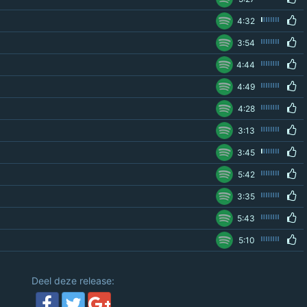
4:32
3:54
4:44
4:49
4:28
3:13
3:45
5:42
3:35
5:43
5:10
Deel deze release: