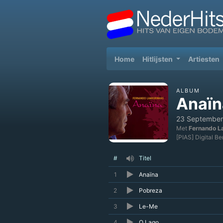
(current)
Home
Hitlijsten
Artiesten
ALBUM
Anaïn
23 September
Met
Fernando L
[PIAS] Digital B
#
Titel
1
Anaïna
2
Pobreza
3
Le-Me
4
O Lago