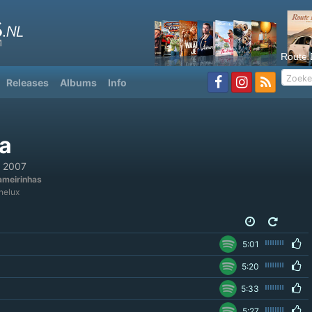
Route 
Releases
Albums
Info
a
 2007
ameirinhas
enelux
5:01
5:20
5:33
5:27