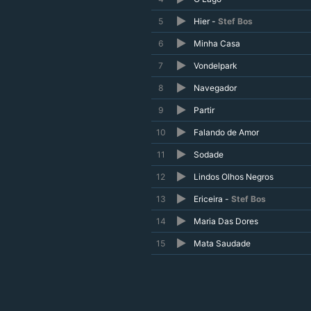
5
Hier -
Stef Bos
6
Minha Casa
7
Vondelpark
8
Navegador
9
Partir
10
Falando de Amor
11
Sodade
12
Lindos Olhos Negros
13
Ericeira -
Stef Bos
14
Maria Das Dores
15
Mata Saudade