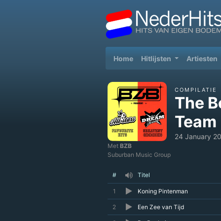
(current)
Home
Hitlijsten
Artiesten
COMPILATIE
The Be
Team
24 January 2
Met
BZB
Suburban Music Group
#
Titel
1
Koning Pintenman
2
Een Zee van Tijd