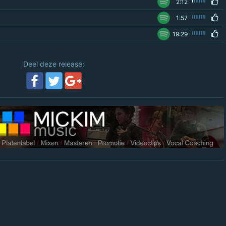
2:12
1:57
19:29
Deel deze release: