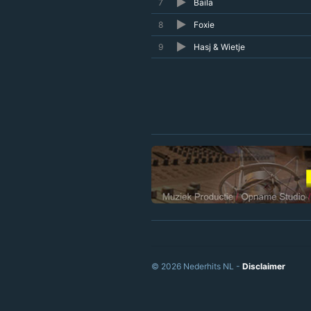
7
Baila
8
Foxie
9
Hasj & Wietje
© 2026 Nederhits NL -
Disclaimer