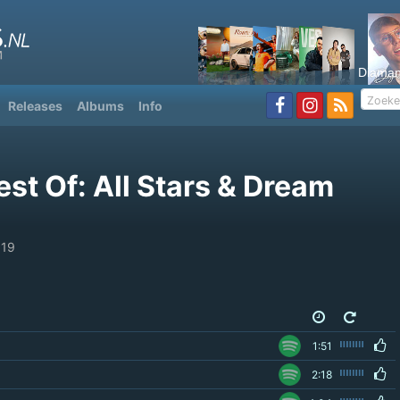
Diaman
Releases
Albums
Info
st Of: All Stars & Dream
019
1:51
2:18