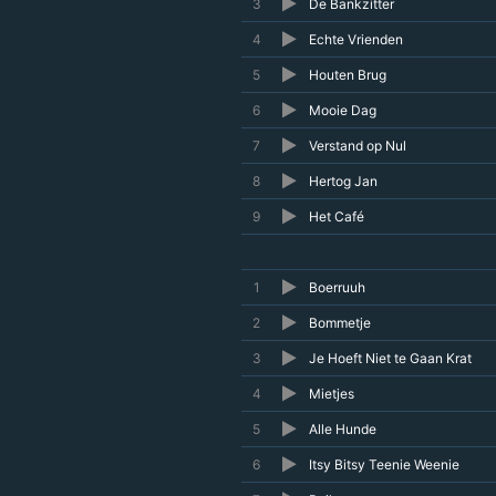
3
De Bankzitter
4
Echte Vrienden
5
Houten Brug
6
Mooie Dag
7
Verstand op Nul
8
Hertog Jan
9
Het Café
1
Boerruuh
2
Bommetje
3
Je Hoeft Niet te Gaan Krat
4
Mietjes
5
Alle Hunde
6
Itsy Bitsy Teenie Weenie