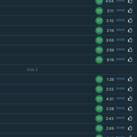
4:04
2:11
3:10
2:16
3:06
2:59
9:16
Disk 2
1:26
2:23
4:31
2:38
2:43
2:49