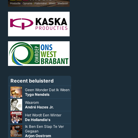
Recent beluisterd
Geen Wonder Dat Ik Ween
Tygo Nendels
Waarom
André Hazes Jr.
Het Wordt Een Winter
De Hollandio's
Ik Ben Een Stap Te Ver
Gegaan
Arjon Oostrom