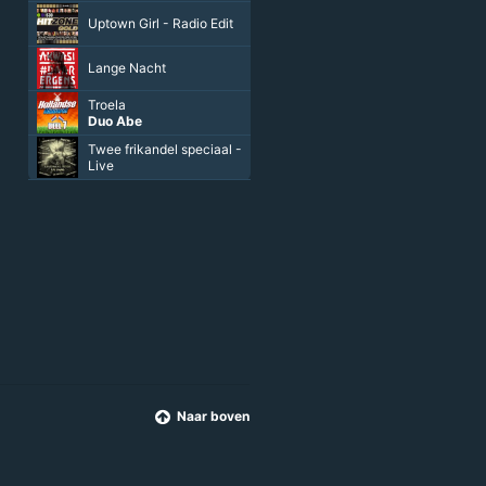
Uptown Girl - Radio Edit
Lange Nacht
Troela
Duo Abe
Twee frikandel speciaal -
Live
Naar boven