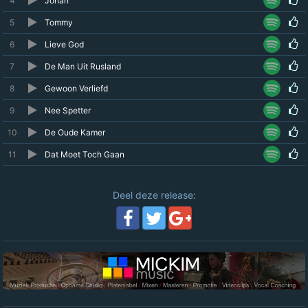
4
Johan
5
Tommy
6
Lieve God
7
De Man Uit Rusland
8
Gewoon Verliefd
9
Nee Spetter
10
De Oude Kamer
11
Dat Moet Toch Gaan
Deel deze release: