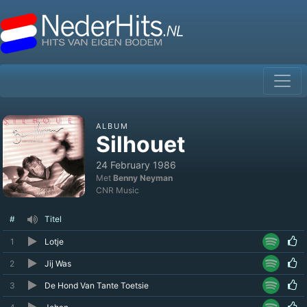
ALBUM
Silhouet
24 February 1986
Met
Benny Neyman
CNR Music
#
Titel
1
Lotje
2
Jij Was
3
De Hond Van Tante Toetsie