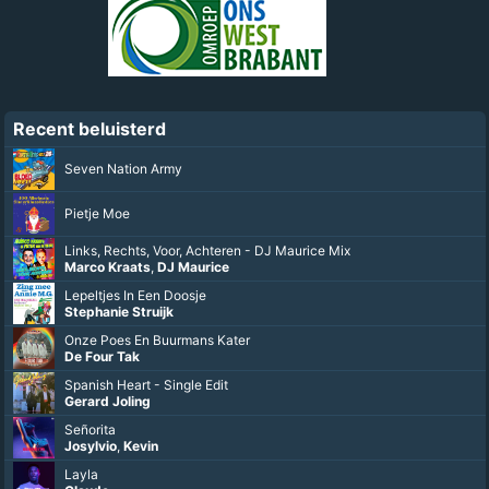
Recent beluisterd
Seven Nation Army
Pietje Moe
Links, Rechts, Voor, Achteren - DJ Maurice Mix
Marco Kraats
,
DJ Maurice
Lepeltjes In Een Doosje
Stephanie Struijk
Onze Poes En Buurmans Kater
De Four Tak
Spanish Heart - Single Edit
Gerard Joling
Señorita
Josylvio
,
Kevin
Layla