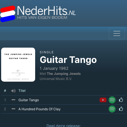
SINGLE
Guitar Tango
1 January 1962
Met
The Jumping Jewels
Universal Music B.V.
#
Titel
1
Guitar Tango
2
A Hundred Pounds Of Clay
Deel deze release: