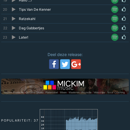
19
Hallo ...?
20
Tips Van De Kenner
21
Ratzekahl
22
Dag Gabbertjes
23
Later!
Deel deze release:
POPULARITEIT: 37