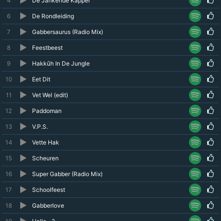
4
De Jankende Kapper
6
De Rondleiding
7
Gabbersaurus (Radio Mix)
8
Feestbeest
9
Hakkûh In De Jungle
10
Eet Dit
11
Vet Wel (edit)
12
Paddoman
13
V.P.S.
14
Vette Hak
15
Scheuren
16
Super Gabber (Radio Mix)
17
Schoolfeest
18
Gabberlove