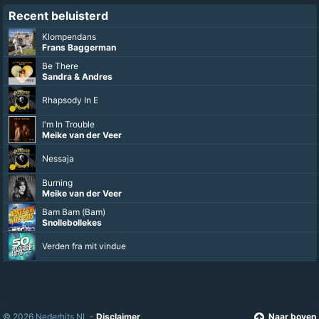
Recent beluisterd
Klompendans
Frans Baggerman
Be There
Sandra & Andres
Rhapsody In E
I'm In Trouble
Meike van der Veer
Nessaja
Burning
Meike van der Veer
Bam Bam (Bam)
Snollebollekes
Verden fra mit vindue
© 2026 Nederhits NL -
Disclaimer
Naar boven