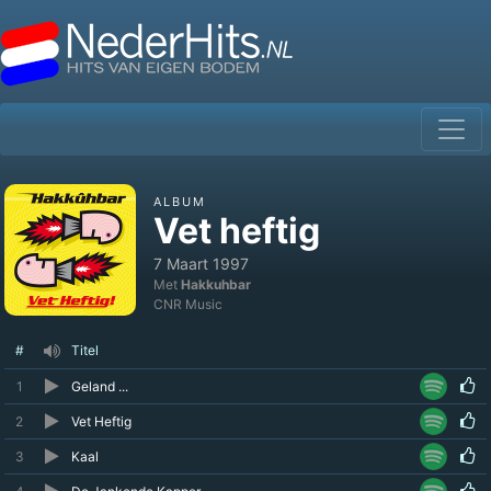
ALBUM
Vet heftig
7 Maart 1997
Met
Hakkuhbar
CNR Music
#
Titel
1
Geland ...
2
Vet Heftig
3
Kaal