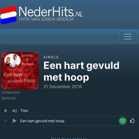
SINGLE
Een hart gevuld
met hoop
21 December 2016
Onbekend
Spinnup
#
Titel
1
Een hart gevuld met hoop