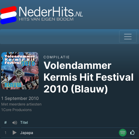
COMPILATIE
Volendammer
Kermis Hit Festival
2010 (Blauw)
1 September 2010
Met meerdere artiesten
1Core Produxions
#
Titel
1
Japapa