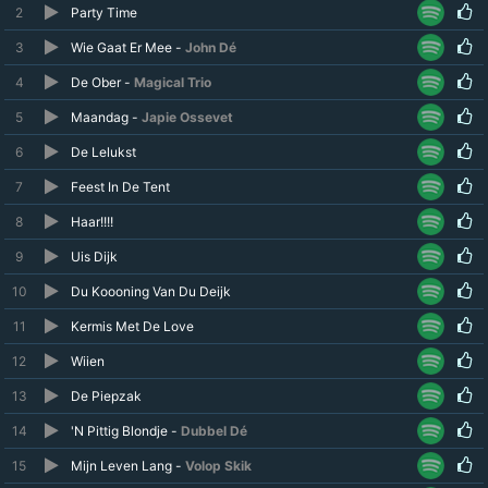
2
Party Time
3
Wie Gaat Er Mee -
John Dé
4
De Ober -
Magical Trio
5
Maandag -
Japie Ossevet
6
De Lelukst
7
Feest In De Tent
8
Haar!!!!
9
Uis Dijk
10
Du Koooning Van Du Deijk
11
Kermis Met De Love
12
Wiien
13
De Piepzak
14
'N Pittig Blondje -
Dubbel Dé
15
Mijn Leven Lang -
Volop Skik