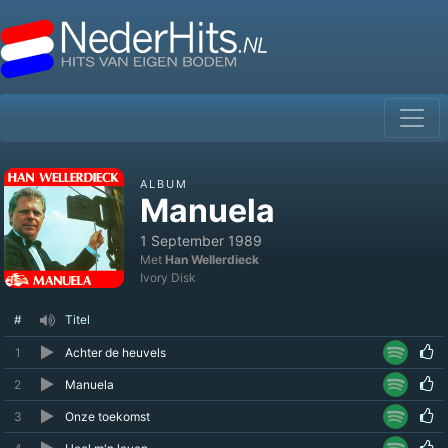
ALBUM
Manuela
1 September 1989
Met
Han Wellerdieck
Ivory Disk
#
Titel
1
Achter de heuvels
2
Manuela
3
Onze toekomst