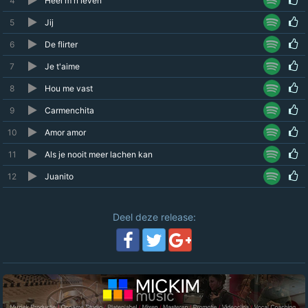
4
Heel m'n leven
5
Jij
6
De flirter
7
Je t'aime
8
Hou me vast
9
Carmenchita
10
Amor amor
11
Als je nooit meer lachen kan
12
Juanito
Deel deze release: