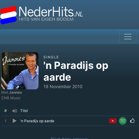
SINGLE
'n Paradijs op
aarde
19 November 2010
Met
Jannes
CNR Music
#
Titel
1
'n Paradijs op aarde