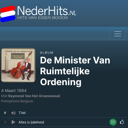
ALBUM
De Minister Van
Ruimtelijke
Ordening
4 Maart 1994
Met
Raymond Van Het Groenewoud
Parlophone Belgium
#
Titel
1
Alles is ijdelheid