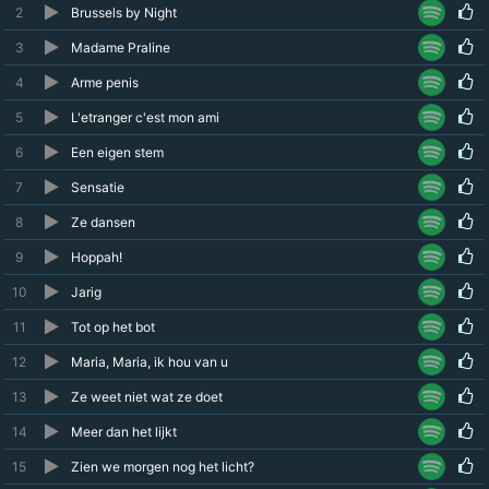
2
Brussels by Night
3
Madame Praline
4
Arme penis
5
L'etranger c'est mon ami
6
Een eigen stem
7
Sensatie
8
Ze dansen
9
Hoppah!
10
Jarig
11
Tot op het bot
12
Maria, Maria, ik hou van u
13
Ze weet niet wat ze doet
14
Meer dan het lijkt
15
Zien we morgen nog het licht?