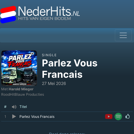
SINGLE
Parlez Vous
Francais
27 Mei 2026
Met
Harold Mieger
RoodHitBlauw Producties
#
Titel
1
Parlez Vous Francais