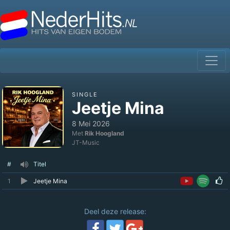
SINGLE
Jeetje Mina
8 Mei 2026
Met
Rik Hoogland
JT-Music
#
Titel
1
Jeetje Mina
Deel deze release: