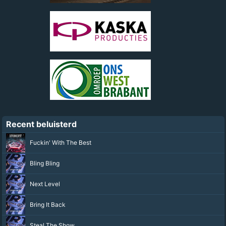
Recent beluisterd
Fuckin' With The Best
Bling Bling
Next Level
Bring It Back
Steal The Show