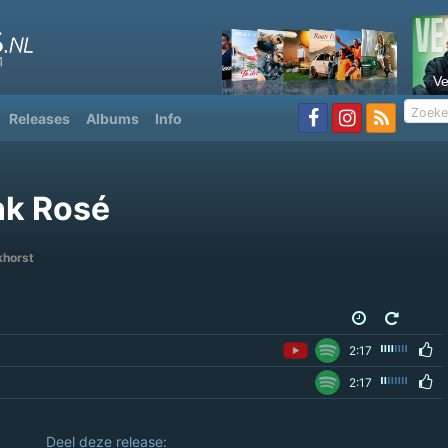
V
Releases
Albums
Info
ink Rosé
khorst
2:17
2:17
Deel deze release: