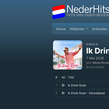
(current)
Home
Hitlijsten
Artiesten
SINGLE
Ik Dr
7 Mei 2026
Met
Wesly Bron
Bronks Music
#
Titel
1
Ik Drink Rosé
2
Ik Drink Rosé - Orkestband