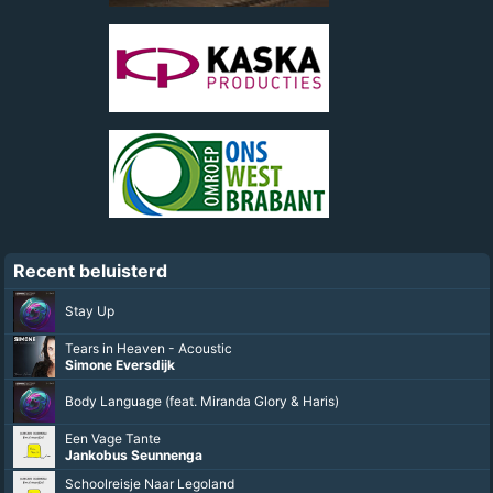
Recent beluisterd
Stay Up
Tears in Heaven - Acoustic
Simone Eversdijk
Body Language (feat. Miranda Glory & Haris)
Een Vage Tante
Jankobus Seunnenga
Schoolreisje Naar Legoland