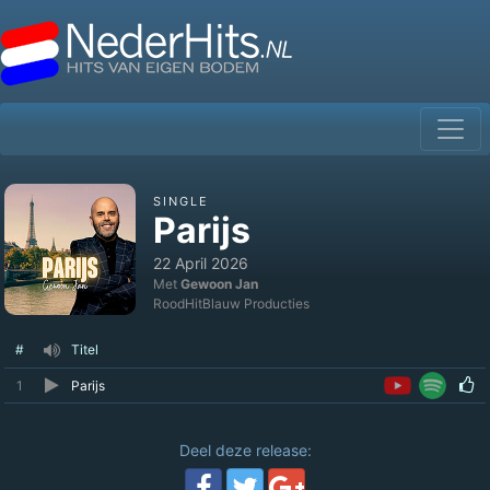
SINGLE
Parijs
22 April 2026
Met
Gewoon Jan
RoodHitBlauw Producties
#
Titel
1
Parijs
Deel deze release: