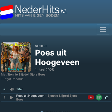
SINGLE
Poes uit
Hoogeveen
1 Juni 2025
Met
Sjonnie Slijptol
,
Sjors Boes
Turfgat Records
#
Titel
Poes uit Hoogeveen -
Sjonnie Slijptol
,
Sjors
1
Boes