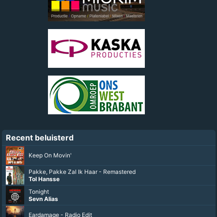
Recent beluisterd
Keep On Movin'
Pakke, Pakke Zal Ik Haar - Remastered
Tol Hansse
Tonight
Sevn Alias
Eardamage - Radio Edit