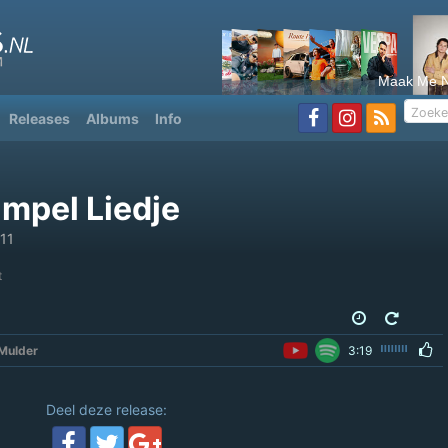
Maak Me N
Releases
Albums
Info
impel Liedje
11
t
Mulder
3:19
Deel deze release: