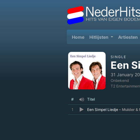
(current)
Home
Hitlijsten
Artiesten
SINGLE
Een S
31 January 20
Onbekend
T2 Entertainmen
#
Titel
1
Een Simpel Liedje -
Mulder & 