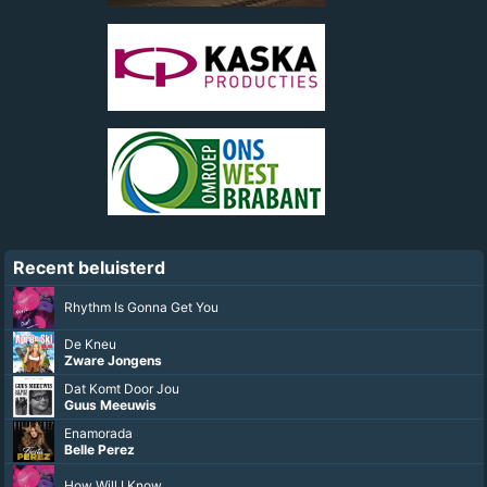
Recent beluisterd
Rhythm Is Gonna Get You
De Kneu
Zware Jongens
Dat Komt Door Jou
Guus Meeuwis
Enamorada
Belle Perez
How Will I Know