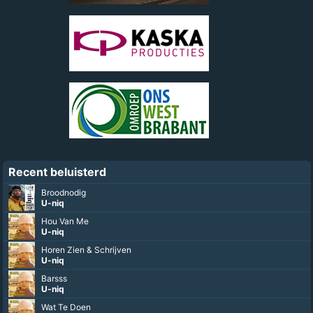
Recent beluisterd
Broodnodig
U-niq
Hou Van Me
U-niq
Horen Zien & Schrijven
U-niq
Barsss
U-niq
Wat Te Doen