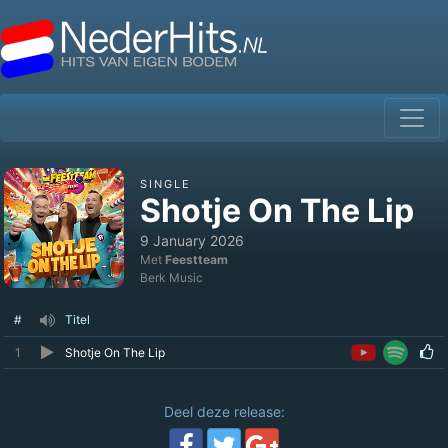
SINGLE
Shotje On The Lip
9 January 2026
Met
Feestteam
Berk Music
#
Titel
1
Shotje On The Lip
Deel deze release: