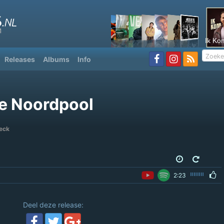
Ik Ko
Releases
Albums
Info
e Noordpool
eeck
2:23
Deel deze release: