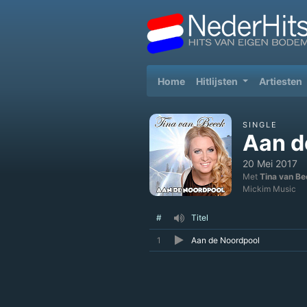
(current)
Home
Hitlijsten
Artiesten
SINGLE
Aan d
20 Mei 2017
Met
Tina van B
Mickim Music
#
Titel
1
Aan de Noordpool