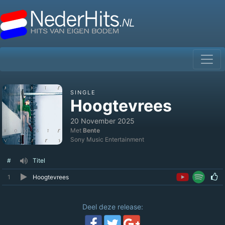
SINGLE
Hoogtevrees
20 November 2025
Met
Bente
Sony Music Entertainment
#
Titel
1
Hoogtevrees
Deel deze release: