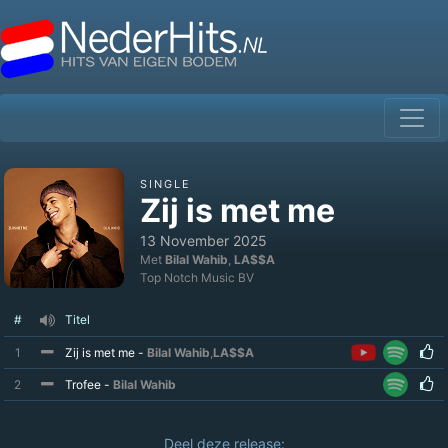
SINGLE
Zij is met me
13 November 2025
Met
Bilal Wahib
,
LA$$A
Top Notch Music BV
#
Titel
1
Zij is met me -
Bilal Wahib
,
LA$$A
2
Trofee -
Bilal Wahib
Deel deze release: