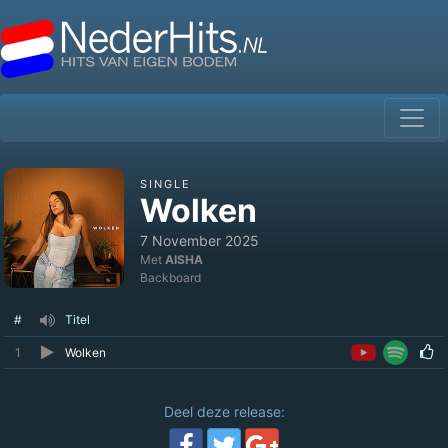
SINGLE
Wolken
7 November 2025
Met
AISHA
Backboard
#
Titel
1
Wolken
Deel deze release: