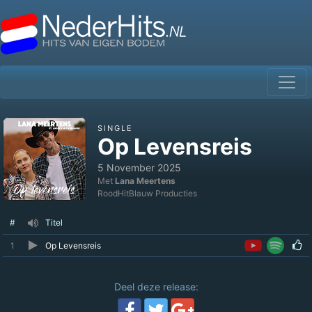
SINGLE
Op Levensreis
5 November 2025
Met
Lana Meertens
RoodHitBlauw Producties
#
Titel
1
Op Levensreis
Deel deze release: