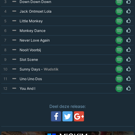
3
Down Down Down
4
Jack Ontmoet Lola
5
Little Monkey
6
Monkey Dance
7
Never Love Again
8
Nooit Voorbij
9
Slot Scene
10
Sunny Days -
Wudstik
11
Uno Uno Dos
12
You And I
Deel deze release: