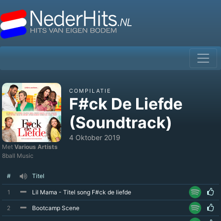
COMPILATIE
F#ck De Liefde
(Soundtrack)
4 Oktober 2019
Met
Various Artists
8ball Music
#
Titel
1
Lil Mama - Titel song F#ck de liefde
2
Bootcamp Scene