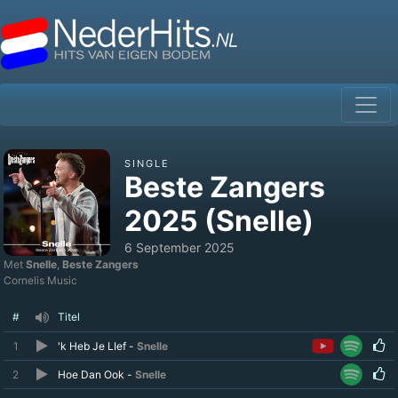
SINGLE
Beste Zangers
2025 (Snelle)
6 September 2025
Met
Snelle
,
Beste Zangers
Cornelis Music
#
Titel
1
'k Heb Je LIef -
Snelle
2
Hoe Dan Ook -
Snelle