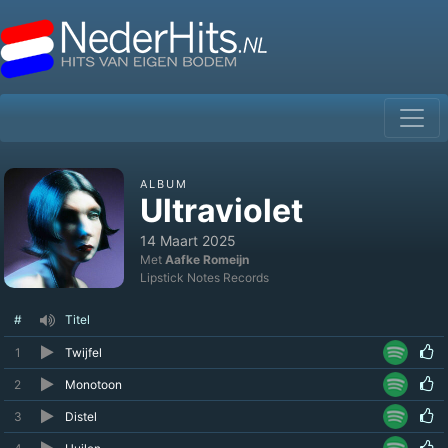
ALBUM
Ultraviolet
14 Maart 2025
Met
Aafke Romeijn
Lipstick Notes Records
#
Titel
1
Twijfel
2
Monotoon
3
Distel