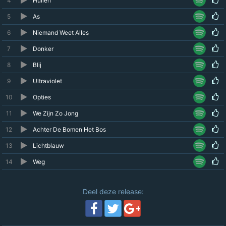
4
Huilen
5
As
6
Niemand Weet Alles
7
Donker
8
Blij
9
Ultraviolet
10
Opties
11
We Zijn Zo Jong
12
Achter De Bomen Het Bos
13
Lichtblauw
14
Weg
Deel deze release: