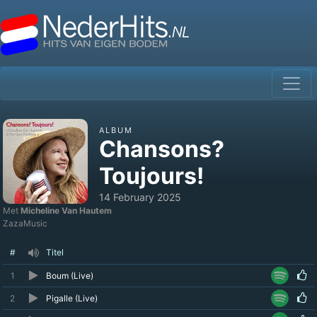
ALBUM
Chansons?
Toujours!
14 February 2025
Met
Micheline Van Hautem
ZazaMusic
#
Titel
1
Boum (Live)
2
Pigalle (Live)