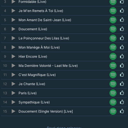
3
Formidable (Live)
4
Je M'en Remets À Toi (Live)
5
Mon Amant De Saint-Jean (Live)
6
Doucement (Live)
7
Le Poinçonneur Des Lilas (Live)
8
Mon Manège À Moi (Live)
9
Hier Encore (Live)
10
Ma Dernière Volonté - Laat Me (Live)
11
C'est Magnifique (Live)
12
Je Chante (Live)
13
Paris (Live)
14
Sympathique (Live)
15
Doucement (Single Version) [Live]