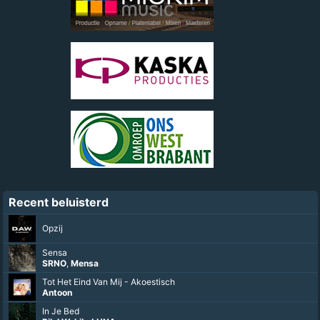
Recent beluisterd
Opzij
Sensa
SRNO
,
Mensa
⁠Tot Het Eind Van Mij - Akoestisch
Antoon
In Je Bed