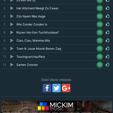
4
Zo Een Als Jij
5
Het Afscheid Weegt Zo Zwaar
6
Zijn Naam Was Aage
7
Wie Zonder Zonden Is
8
Rozen Van Een Tuchthuisboef
9
Ciao, Ciao, Mamma Mia
10
Toen Ik Jouw Mooie Benen Zag
11
Touringcarchauffeur
12
Samen Zonnen
Deel deze release: