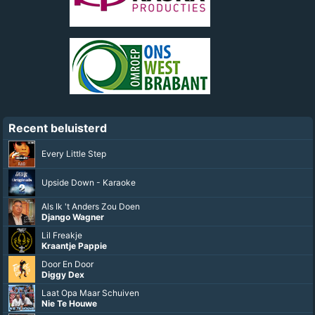
Recent beluisterd
Every Little Step
Upside Down - Karaoke
Als Ik 't Anders Zou Doen
Django Wagner
Lil Freakje
Kraantje Pappie
Door En Door
Diggy Dex
Laat Opa Maar Schuiven
Nie Te Houwe