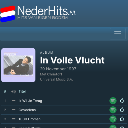
ALBUM
In Volle Vlucht
29 November 1997
Met
Christoff
Universal Music S.A.
#
Titel
1
Ik Wil Je Terug
2
Gevoelens
3
1000 Dromen