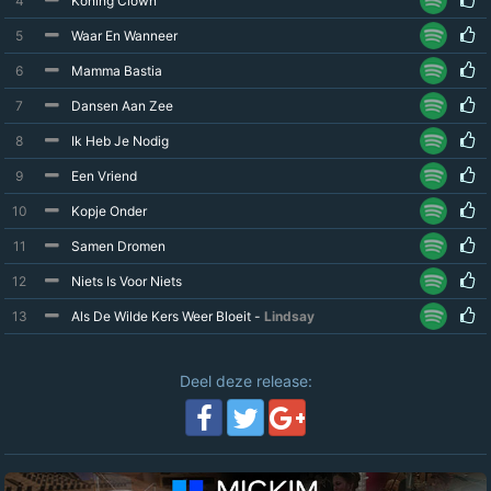
4
Koning Clown
5
Waar En Wanneer
6
Mamma Bastia
7
Dansen Aan Zee
8
Ik Heb Je Nodig
9
Een Vriend
10
Kopje Onder
11
Samen Dromen
12
Niets Is Voor Niets
13
Als De Wilde Kers Weer Bloeit -
Lindsay
Deel deze release: