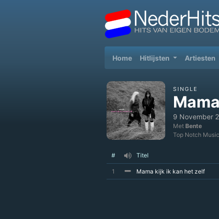
(current)
Home
Hitlijsten
Artiesten
SINGLE
Mama 
9 November 
Met
Bente
Top Notch Musi
#
Titel
1
Mama kijk ik kan het zelf