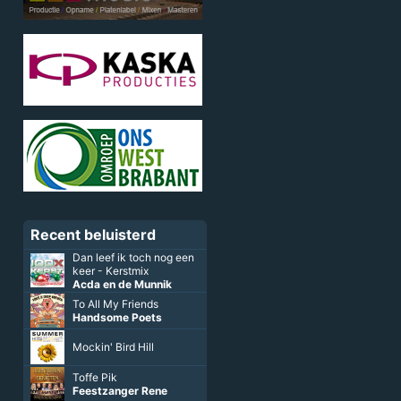
Recent beluisterd
Dan leef ik toch nog een
keer - Kerstmix
Acda en de Munnik
To All My Friends
Handsome Poets
Mockin' Bird Hill
Toffe Pik
Feestzanger Rene