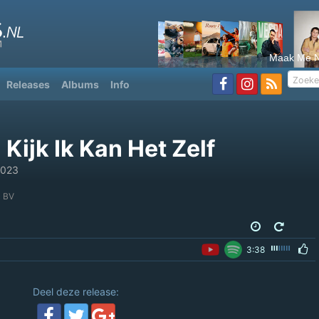
Maak Me N
Releases
Albums
Info
Kijk Ik Kan Het Zelf
2023
c BV
3:38
Deel deze release: