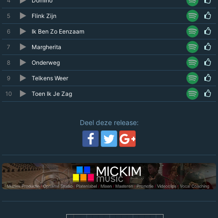
4
Domino
5
Flink Zijn
6
Ik Ben Zo Eenzaam
7
Margherita
8
Onderweg
9
Telkens Weer
10
Toen Ik Je Zag
Deel deze release: