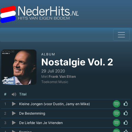
ALBUM
Nostalgie Vol. 2
29 Juli 2020
Met
Frank Van Etten
Toekomst Music
#
Titel
1
Kleine Jongen (voor Dustin, Jamy en Mike)
2
De Bestemming
3
De Liefde Van Je Vrienden