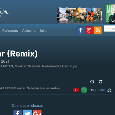
V
Releases
Albums
Info
ar (Remix)
 2021
MAARTEN
,
Maarten Schelvis
,
Nederlandse Hardstyle
MAARTEN
,
Maarten Schelvis
,
Nederlandse
2:58
Deel deze release: