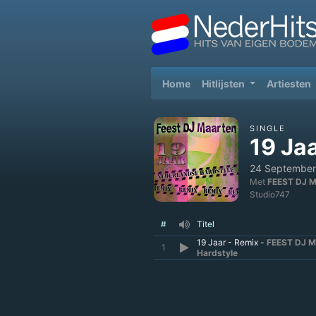
(current)
Home
Hitlijsten
Artiesten
SINGLE
19 Ja
24 September
Met
FEEST DJ 
Studio747
#
Titel
19 Jaar - Remix -
FEEST DJ 
1
Hardstyle