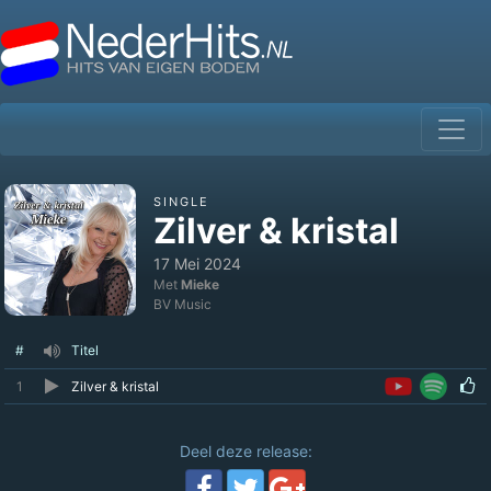
SINGLE
Zilver & kristal
17 Mei 2024
Met
Mieke
BV Music
#
Titel
1
Zilver & kristal
Deel deze release: