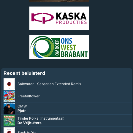
Recent beluisterd
Saltwater - Sebastien Extended Remix
Freefalltower
OMW
Pjotr
Tiroler Polka (Instrumentaal)
De Vrijbuiters
Back to You