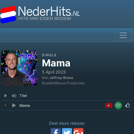
SINGLE
Mama
5 April 2023
Met
Jeffrey Brons
RoodHitBlauw Producties
#
Titel
1
Mama
Deel deze release: