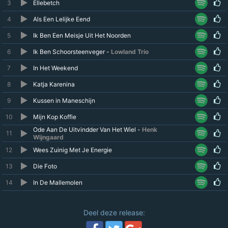
3
Ellebetch
4
Als Een Lelijke Eend
5
Ik Ben Een Meisje Uit Het Noorden
6
Ik Ben Schoorsteenveger -
Lowland Trio
7
In Het Weekend
8
Katja Karenina
9
Kussen in Maneschijn
10
Mijn Kop Koffie
Ode Aan De Uitvindder Van Het Wiel -
Henk
11
Wijngaard
12
Wees Zuinig Met Je Energie
13
Die Foto
14
In De Mallemolen
Deel deze release: